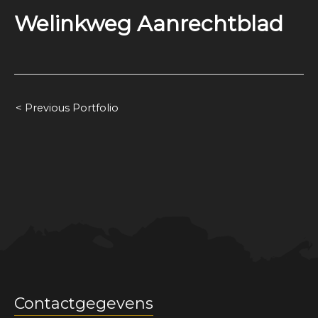
Welinkweg Aanrechtblad
Bericht
< Previous Portfolio
navigatie
Contactgegevens